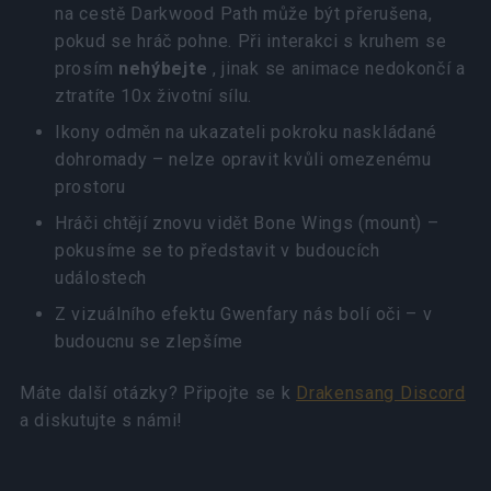
na cestě Darkwood Path může být přerušena,
pokud se hráč pohne. Při interakci s kruhem se
prosím
nehýbejte
, jinak se animace nedokončí a
ztratíte 10x životní sílu.
Ikony odměn na ukazateli pokroku naskládané
dohromady – nelze opravit kvůli omezenému
prostoru
Hráči chtějí znovu vidět Bone Wings (mount) –
pokusíme se to představit v budoucích
událostech
Z vizuálního efektu Gwenfary nás bolí oči – v
budoucnu se zlepšíme
Máte další otázky? Připojte se k
Drakensang Discord
a diskutujte s námi!