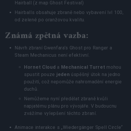
Hairball (z map Ghost Festival)
Hairballs obsahuje zbraně nebo vybavení lvl 100,
od zelené po oranžovou kvalitu.
Známá zpětná vazba:
Návrh zbraní Gwenfara’s Ghost pro Ranger a
Steam Mechanicus není efektivní.
Hornet Cloud
a
Mechanical Turret
mohou
spustit pouze
jeden
úspěšný útok na jedno
použití, což nepomůže nahromadění energie
duchů.
Nemůžeme nyní předělat zbraně kvůli
napjatému plánu pro vývojáře. V budoucnu
zvážíme vylepšení těchto zbraní.
Animace interakce s „Wiedergänger Spell Circle“