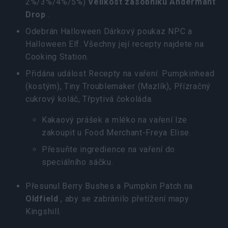
2%/3%/4%/5%)
Velikost zásobníku Andermant
Drop
.
Odebrán Halloween Dárkový poukaz NPC a
Halloween Elf. Všechny její recepty najdete na
Cooking Station.
Přidána událost Recepty na vaření: Pumpkinhead
(kostým), Tiny Troublemaker (Mazlík), Přízračný
cukrový koláč, Třpytivá čokoláda.
Kakaový prášek a mléko na vaření lze
zakoupit u Food Merchant-Freya Elise.
Přesuňte ingredience na vaření do
speciálního sáčku.
Přesunul Berry Bushes a Pumpkin Patch na
Oldfield
, aby se zabránilo přetížení mapy
Kingshill.