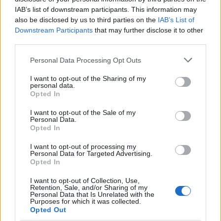
Můžete vytvořit 1 koncentrovanou podzimní runu,
IAB’s list of downstream participants. This information may
pokud splníte:
also be disclosed by us to third parties on the
IAB’s List of
Downstream Participants
that may further disclose it to other
2 ukazatele průběhu (získejte celkem 2
third parties.
Spellbound Maliny a 20 Halloweenských
Please note that this website/app uses one or more Google
dárkových poukazů)
Personal Data Processing Opt Outs
services and may gather and store information including but
Všechny denní mise (získejte celkem 23
not limited to your visit or usage behaviour. You may click to
I want to opt-out of the Sharing of my
personal data.
Halloweenských dárkových poukazů)
grant or deny consent to Google and its third-party tags to
Opted In
use your data for below specified purposes in below Google
consent section.
Runu můžete upgradovat jak vytvořením, tak
I want to opt-out of the Sale of my
Personal Data.
použitím Rune of Enhancement.
Opted In
Jak získat Halloweenské
I want to opt-out of processing my
dárkové poukazy?
Personal Data for Targeted Advertising.
Opted In
1. Varná stanice
I want to opt-out of Collection, Use,
Retention, Sale, and/or Sharing of my
Personal Data that Is Unrelated with the
Purposes for which it was collected.
Jeden Tiny Troublemaker (Pet) může vyměnit pět
Opted Out