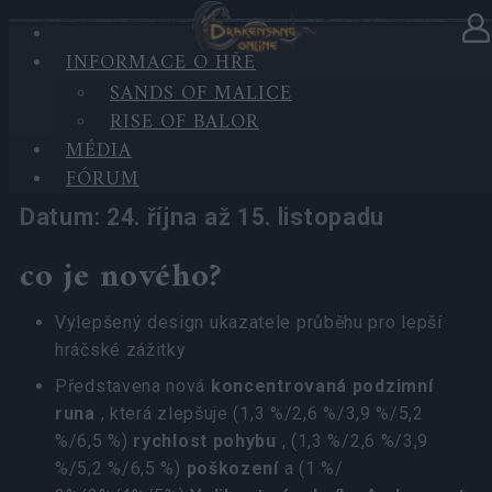
INFORMACE O HŘE
V kategorii
Aktualizace
23.10.2024
SANDS OF MALICE
RISE OF BALOR
Ghost Festival 2024 - FAQ
MÉDIA
FÓRUM
Datum: 24. října až 15. listopadu
co je nového?
Vylepšený design ukazatele průběhu pro lepší
hráčské zážitky
Představena nová
koncentrovaná podzimní
runa
, která zlepšuje (1,3 %/2,6 %/3,9 %/5,2
%/6,5 %)
rychlost pohybu
, (1,3 %/2,6 %/3,9
%/5,2 %/6,5 %)
poškození
a (1 %/