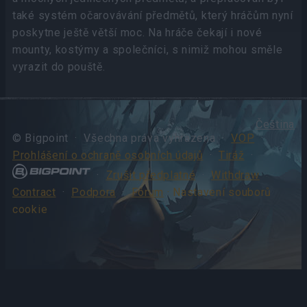
také systém očarovávání předmětů, který hráčům nyní
poskytne ještě větší moc. Na hráče čekají i nové
mounty, kostýmy a společníci, s nimiž mohou směle
vyrazit do pouště.
Čeština
© Bigpoint · Všechna práva vyhrazena ·
VOP
·
Prohlášení o ochraně osobních údajů
·
Tiráž
·
·
Zrušit předplatné
·
Withdraw
Contract
·
Podpora
·
Fórum
· Nastavení souborů
cookie