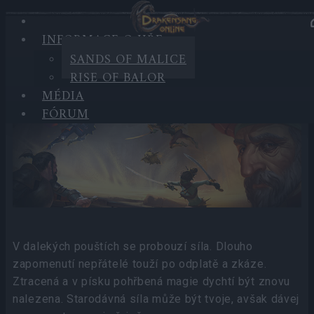
INFORMACE O HŘE
INFORMACE O HŘE
SANDS OF MALICE
RISE OF BALOR
Sands of Malice
MÉDIA
FÓRUM
V dalekých pouštích se probouzí síla. Dlouho
zapomenutí nepřátelé touží po odplatě a zkáze.
Ztracená a v písku pohřbená magie dychtí být znovu
nalezena. Starodávná síla může být tvoje, avšak dávej