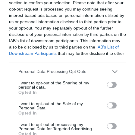
Zahirovi, jehož rodné město Hiraja obsadil záhadný a
section to confirm your selection. Please note that after your
nebezpečný nepřítel. Nezapomeň se zásobit vodou,
opt-out request is processed you may continue seeing
interest-based ads based on personal information utilized by
bude horko! Čekají tě nekonečné duny, zuřící písečné
us or personal information disclosed to third parties prior to
bouře, tajemné chrámy a mytičtí nepřátelé. Měj se
your opt-out. You may separately opt-out of the further
však na pozoru, tyhle písky jsou zrádné a někteří
disclosure of your personal information by third parties on the
protivníci se objeví jen za správných podmínek…
IAB’s list of downstream participants. This information may
also be disclosed by us to third parties on the
IAB’s List of
Downstream Participants
that may further disclose it to other
third parties.
Please note that this website/app uses one or more Google
Personal Data Processing Opt Outs
services and may gather and store information including but
not limited to your visit or usage behaviour. You may click to
I want to opt-out of the Sharing of my
personal data.
grant or deny consent to Google and its third-party tags to
Opted In
use your data for below specified purposes in below Google
consent section.
I want to opt-out of the Sale of my
Personal Data.
Opted In
I want to opt-out of processing my
Personal Data for Targeted Advertising.
Opted In