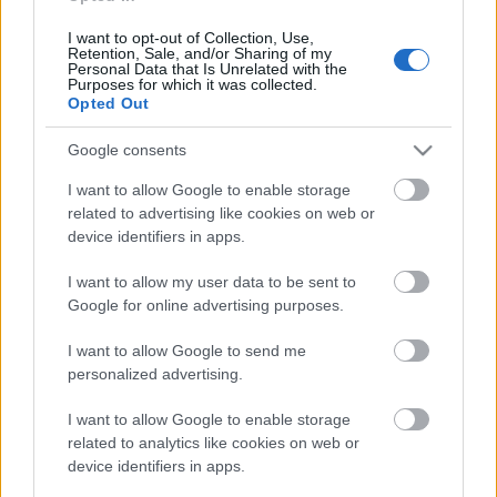
I want to opt-out of Collection, Use,
Retention, Sale, and/or Sharing of my
Personal Data that Is Unrelated with the
Purposes for which it was collected.
Starobylí Shadaiqané, domorodí hadí lidé, střeží
Opted Out
impozantní arénu. Jen ti nejodvážnější bojovníci se
dostanou do Hlubin zkázy a pouze pár jich dokáže
Google consents
překonat všechny nebezpečné pasti. Ti, kteří se ven
I want to allow Google to enable storage
dostanou živí, jsou jen bledými stíny svých bývalých
related to advertising like cookies on web or
já. Bledé stíny ve zlatém brnění a se zdobenými
device identifiers in apps.
zbraněmi. Dokážeš se postavit té nejtěžší výzvě a
získat nabízené odměny?
I want to allow my user data to be sent to
Google for online advertising purposes.
I want to allow Google to send me
personalized advertising.
I want to allow Google to enable storage
related to analytics like cookies on web or
device identifiers in apps.