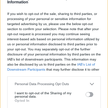
erhält, wenn 1 Gruppenmitglied die Karte
Information
verlässt, wurde behoben.
If you wish to opt-out of the sale, sharing to third parties, or
Der Fehler, dass Wächter mit
processing of your personal or sensitive information for
Teleportverzauberungen unbesiegbar werden
targeted advertising by us, please use the below opt-out
konnten, indem sie den Weg blockieren, wurde
section to confirm your selection. Please note that after your
behoben.
opt-out request is processed you may continue seeing
interest-based ads based on personal information utilized by
Der Fehler, dass die geheimen Grotten des
us or personal information disclosed to third parties prior to
Blitzes falsche Spawnpunkte für Spieler als auch
your opt-out. You may separately opt-out of the further
die finale Truhe hatten, wurde behoben
disclosure of your personal information by third parties on the
IAB’s list of downstream participants. This information may
Der Fehler, dass Gegenstände der Stufe 1 von
also be disclosed by us to third parties on the
IAB’s List of
Monstern und Truhen fallen gelassen werden
Downstream Participants
that may further disclose it to other
konnten, wurde behoben.
third parties.
Der Fehler, dass das Level der
Please note that this website/app uses one or more Google
Personal Data Processing Opt Outs
Beutegegenstände nicht auf das Spielerlevel
services and may gather and store information including but
not limited to your visit or usage behaviour. You may click to
I want to opt-out of the Sharing of my
skalierte, wurde behoben.
personal data.
grant or deny consent to Google and its third-party tags to
Opted In
Der Fehler, dass ein Goblin Eventmonster in der
use your data for below specified purposes in below Google
geheimen Höhle des Feuers hervorbringen