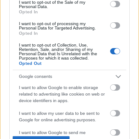
consent section.
I want to opt-out of the Sale of my
Personal Data.
konnte, wurde behoben.
Opted In
Herstellung (Crafting)
I want to opt-out of processing my
Personal Data for Targeted Advertising.
Opted In
Der Fehler, dass der Questgegenstand für die
Quest “Zur Rettung” nicht hergestellt werden
I want to opt-out of Collection, Use,
Retention, Sale, and/or Sharing of my
konnte, wurde behoben.
Personal Data that Is Unrelated with the
Purposes for which it was collected.
Opted Out
Runenaustausch
Google consents
Einige alte Angriffsgeschwindigkeits-Runen
I want to allow Google to enable storage
wurden nicht per Skript ausgetauscht. Dies sollte
related to advertising like cookies on web or
nun behoben sein.
device identifiers in apps.
HOTFIX, Mittwoch, den 19.12.2018
I want to allow my user data to be sent to
Google for online advertising purposes.
Zeitplan
I want to allow Google to send me
08:15 Uhr (CEST UTC +2) – Start des Countdowns auf
personalized advertising.