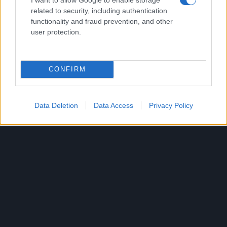
related to security, including authentication
Accéder aux galeries médias
functionality and fraud prevention, and other
user protection.
Français
CONFIRM
© Bigpoint · Tous droits réservés ·
CG
·
Déclaration de confidentialité
·
Mentions légales
·
·
Annuler l’abonnement
·
Withdraw
Data Deletion
Data Access
Privacy Policy
Contract
·
Support
·
Forum
· Paramètres de cookies