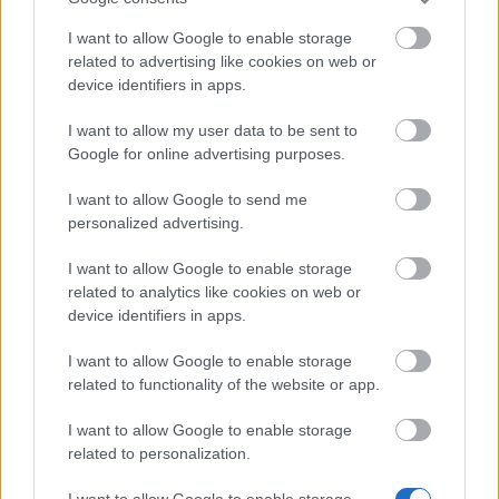
Mise à jour 199
I want to allow Google to enable storage
17.10.2017 - Dans la catégorie
Mises à jour
related to advertising like cookies on web or
device identifiers in apps.
Héros de Dracania, Ce correctif de la mise
à jour 199 résout le problème de boutons
I want to allow my user data to be sent to
du forum et du support qui ne marchaient
Google for online advertising purposes.
pas dans le menu principal du jeu. Par
ailleurs, nous avons ajusté le …
En savoir
I want to allow Google to send me
personalized advertising.
plus
I want to allow Google to enable storage
related to analytics like cookies on web or
Voir toutes les nouveautés
device identifiers in apps.
I want to allow Google to enable storage
related to functionality of the website or app.
MÉDIA
I want to allow Google to enable storage
related to personalization.
I want to allow Google to enable storage