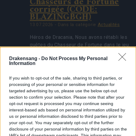
Chasseurs de Fortune
corrigée (CODE:
BLAZINGBGH)
13.07.2026 - Dans la catégorie
Actualités
Héros de Dracania, Nous avons rétabli les
quêtes du Chasseur de Fortune dans le jeu.
Leur suppression lors de la dernière mise
Drakensang -
Do Not Process My Personal
à jour n’était pas intentionnelle. Il s’agit…
Information
En savoir plus
If you wish to opt-out of the sale, sharing to third parties, or
processing of your personal or sensitive information for
Voir toutes les nouveautés
targeted advertising by us, please use the below opt-out
section to confirm your selection. Please note that after your
opt-out request is processed you may continue seeing
Release 202
interest-based ads based on personal information utilized by
us or personal information disclosed to third parties prior to
06.12.2017 - Dans la catégorie
Mises à jour
your opt-out. You may separately opt-out of the further
disclosure of your personal information by third parties on the
Héros de Dracania, mercredi 6 Décembre
IAB’s list of downstream participants. This information may