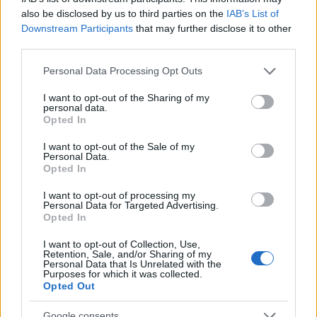
nous allons implanter la version 202. Ainsi,
also be disclosed by us to third parties on the
IAB’s List of
il y a aura une maintenance de 09H00 à
Downstream Participants
that may further disclose it to other
third parties.
11H00. Les informations au sujet de la
version 202 se trouvent sur le…
En savoir
Please note that this website/app uses one or more Google
Personal Data Processing Opt Outs
plus
services and may gather and store information including but
not limited to your visit or usage behaviour. You may click to
I want to opt-out of the Sharing of my
personal data.
grant or deny consent to Google and its third-party tags to
Opted In
Mise à jour 200
use your data for below specified purposes in below Google
consent section.
I want to opt-out of the Sale of my
24.10.2017 - Dans la catégorie
Mises à jour
Personal Data.
Opted In
Héros de Dracania, Joyeuse 200e mise à
I want to opt-out of processing my
jour !!! Elle aura lieu le mercredi
Personal Data for Targeted Advertising.
Opted In
25.10.2017 compte à rebours à partir de
08H30. Début de la maintenance à 09H00
I want to opt-out of Collection, Use,
jusqu’à 11H00. Avec cette…
En savoir plus
Retention, Sale, and/or Sharing of my
Personal Data that Is Unrelated with the
Purposes for which it was collected.
Opted Out
Patchnotes – Correctif
Google consents