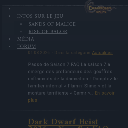
INFOS SUR LE JEU
HIGHLIGHTS
SANDS OF MALICE
ACTUALITÉS
Passe de Saison 7
RISE OF BALOR
RÉCENTES
FAQ(CODE:
MÉDIA
S7INFERNAL)
FORUM
01.08.2026 - Dans la catégorie
Actualités
Passe de Saison 7 FAQ La saison 7 a
émergé des profondeurs des gouffres
enflammés de la damnation ! Domptez le
familier infernal « Flamin’ Slime » et la
monture terrifiante « Garmr »…
En savoir
plus
Dark Dwarf Heist