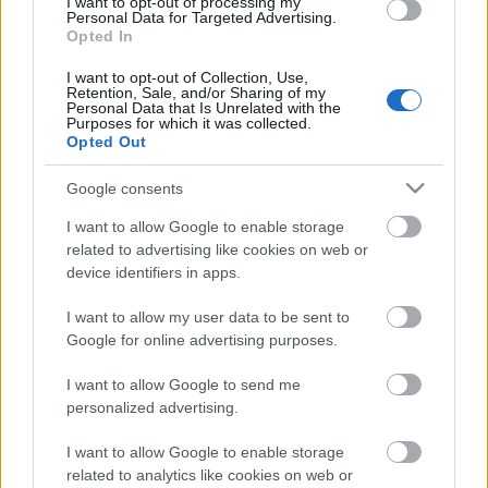
I want to opt-out of processing my
Personal Data for Targeted Advertising.
Opted In
I want to opt-out of Collection, Use,
Retention, Sale, and/or Sharing of my
Personal Data that Is Unrelated with the
Purposes for which it was collected.
Opted Out
Gli antichi Shadaiqan, l'indigeno popolo serpente,
Google consents
sono a guardia di un'arena grandiosa. Solo i guerrieri
più impavidi riusciranno a raggiungere le Voragini del
I want to allow Google to enable storage
trapasso. I pochi in grado di superare le trappole
related to advertising like cookies on web or
device identifiers in apps.
mortali e di sopravvivere ai pericoli rimarranno
comunque segnati per sempre nello spirito e nel
I want to allow my user data to be sent to
corpo. Un corpo adornato da un'armatura d'oro e armi
Google for online advertising purposes.
ingioiellate, s'intende. Saprai affrontare questa
drammatica sfida e a impossessarti della
I want to allow Google to send me
personalized advertising.
ricompensa?
I want to allow Google to enable storage
related to analytics like cookies on web or