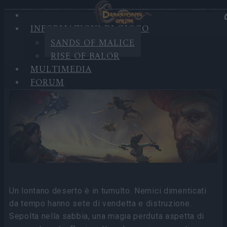
INFORMAZIONI DI GIOCO
INFORMAZIONI DI
SANDS OF MALICE
GIOCO
RISE OF BALOR
MULTIMEDIA
Sands of Malice
FORUM
Un lontano deserto è in tumulto. Nemici dimenticati
da tempo hanno sete di vendetta e distruzione.
Sepolta nella sabbia, una magia perduta aspetta di