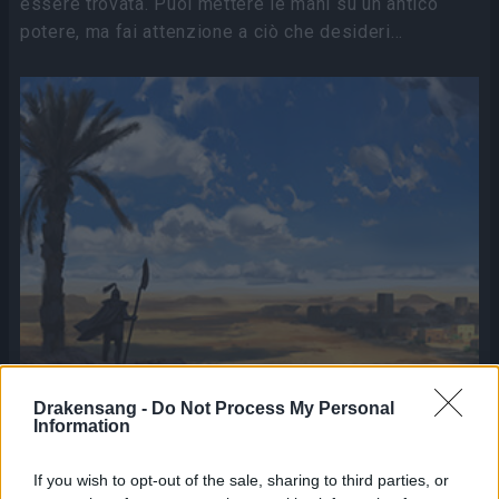
essere trovata. Puoi mettere le mani su un antico
potere, ma fai attenzione a ciò che desideri…
Drakensang -
Do Not Process My Personal
Information
Ambientata nei torridi deserti di Quizah, l'espansione
If you wish to opt-out of the sale, sharing to third parties, or