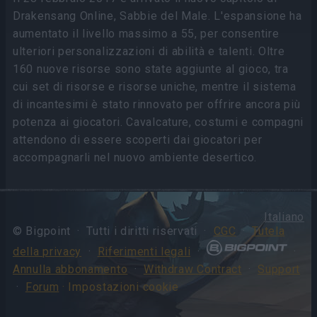
Drakensang Online, Sabbie del Male. L'espansione ha
aumentato il livello massimo a 55, per consentire
ulteriori personalizzazioni di abilità e talenti. Oltre
160 nuove risorse sono state aggiunte al gioco, tra
cui set di risorse e risorse uniche, mentre il sistema
di incantesimi è stato rinnovato per offrire ancora più
potenza ai giocatori. Cavalcature, costumi e compagni
attendono di essere scoperti dai giocatori per
accompagnarli nel nuovo ambiente desertico.
Italiano
© Bigpoint · Tutti i diritti riservati ·
CGC
·
Tutela
della privacy
·
Riferimenti legali
·
·
Annulla abbonamento
·
Withdraw Contract
·
Support
·
Forum
· Impostazioni cookie