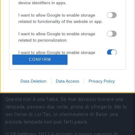
device identifiers in apps.
I want to allow Google to enable storage
related to functionality of the website or app.
I want to allow Google to enable storage
related to personalization.
I want to allow Google to enable storage
related to security, including authentication
CONFIRM
functionality and fraud prevention, and other
user protection.
Data Deletion
Data Access
Privacy Policy
Questa non è una fiaba. Se mai dovessi trovare una
lampada, pensaci due volte, prima di sfregarla. Ma tu
sei l'eroe di Lor'Tac, lo sterminatore di Balor: una
piccola lampada non può farti paura...
Il 28 febbraio 2017 è arrivato il nuovo capitolo di