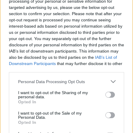
Sabbie del Male chiama i giocatori ad accorrere in
processing of your personal or sensitive information for
targeted advertising by us, please use the below opt-out
aiuto del fiero PNG Zahir e della sua città di origine,
section to confirm your selection. Please note that after your
Hiraja, assediata da un misterioso e temibile nemico.
opt-out request is processed you may continue seeing
Assicurati di fare scorta d'acqua, perché farà molto
interest-based ads based on personal information utilized by
caldo! Ti attendono dune a perdita d'occhio, tempeste
us or personal information disclosed to third parties prior to
di sabbia vorticose, templi misteriosi e nemici
your opt-out. You may separately opt-out of the further
disclosure of your personal information by third parties on the
leggendari. Queste sabbie sono infide e alcuni
IAB’s list of downstream participants. This information may
avversari compariranno solo in determinate
also be disclosed by us to third parties on the
IAB’s List of
condizioni...
Downstream Participants
that may further disclose it to other
third parties.
Please note that this website/app uses one or more Google
Personal Data Processing Opt Outs
services and may gather and store information including but
not limited to your visit or usage behaviour. You may click to
I want to opt-out of the Sharing of my
personal data.
grant or deny consent to Google and its third-party tags to
Opted In
use your data for below specified purposes in below Google
consent section.
I want to opt-out of the Sale of my
Personal Data.
Opted In