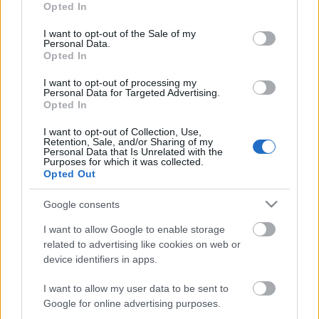
Opted In
use your data for below specified purposes in below Google
18.05.2026
consent section.
I want to opt-out of the Sale of my
Gnob Offer – Pet Bearach: 18.05.2026 –
Personal Data.
Opted In
19.05.2026
Gnob Offer – Pet Nefertari: 19.05.2026 –
I want to opt-out of processing my
Personal Data for Targeted Advertising.
20.05.2026
Opted In
Set Kingshill: 20.05.2026 – 21.05.2026
I want to opt-out of Collection, Use,
Retention, Sale, and/or Sharing of my
Saldi Costumi – Brave Fighters: 21.05.2026 –
Personal Data that Is Unrelated with the
Purposes for which it was collected.
22.05.2026
Opted Out
Inoltre, il team sta preparando un nuovo sondaggio
Google consents
per i giocatori.
I want to allow Google to enable storage
related to advertising like cookies on web or
Questo sondaggio ci aiuterà a comprendere meglio
device identifiers in apps.
quali contenuti, miglioramenti e funzionalità la
community desidera maggiormente vedere in
I want to allow my user data to be sent to
Drakensang Online. Il vostro feedback contribuirà
Google for online advertising purposes.