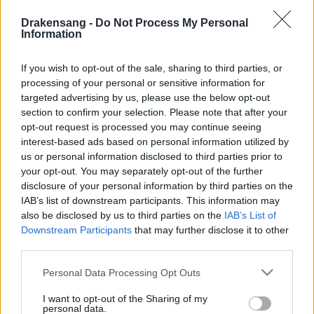
sviluppo sia immediatamente visibile dall’esterno, il
Drakensang -
Do Not Process My Personal
team ha continuato a lavorare dietro le quinte per
Information
migliorare la preparazione, la stabilità e la
pianificazione dei contenuti futuri durante questo
If you wish to opt-out of the sale, sharing to third parties, or
periodo.
processing of your personal or sensitive information for
targeted advertising by us, please use the below opt-out
Per rendere l’attesa più piacevole, proporremo anche
section to confirm your selection. Please note that after your
opt-out request is processed you may continue seeing
offerte a tempo limitato prima del rilascio:
interest-based ads based on personal information utilized by
us or personal information disclosed to third parties prior to
Gnob Offer – Pet Arachna: 12.05.2026 –
your opt-out. You may separately opt-out of the further
13.05.2026
disclosure of your personal information by third parties on the
IAB’s list of downstream participants. This information may
Gnob Offer – Easter: 13.05.2026 – 14.05.2026
also be disclosed by us to third parties on the
IAB’s List of
Gnob Offer – New Moon: 14.05.2026 –
Downstream Participants
that may further disclose it to other
15.05.2026
third parties.
Gnob Offer – Sargon: 15.05.2026 – 16.05.2026
Please note that this website/app uses one or more Google
Personal Data Processing Opt Outs
services and may gather and store information including but
Gnob Offer – Full Moon: 16.05.2026 – 17.05.2026
not limited to your visit or usage behaviour. You may click to
I want to opt-out of the Sharing of my
personal data.
Gnob Offer – Pet Heredur: 17.05.2026 –
grant or deny consent to Google and its third-party tags to