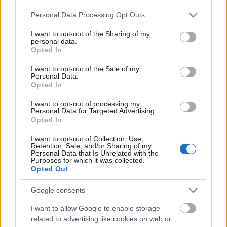
Please note that this website/app uses one or more Google
Personal Data Processing Opt Outs
services and may gather and store information including but
not limited to your visit or usage behaviour. You may click to
I want to opt-out of the Sharing of my
personal data.
grant or deny consent to Google and its third-party tags to
Opted In
use your data for below specified purposes in below Google
consent section.
I want to opt-out of the Sale of my
Personal Data.
Opted In
I want to opt-out of processing my
Personal Data for Targeted Advertising.
Opted In
I want to opt-out of Collection, Use,
Retention, Sale, and/or Sharing of my
Personal Data that Is Unrelated with the
Purposes for which it was collected.
Opted Out
Vayas solo o en grupo, Lor’Tac supone un enorme
desafío, pero las recompensas merecen la pena.
Google consents
Consigue nuevos objetos, nuevos sets de equipo y
I want to allow Google to enable storage
nuevas monturas; si sales con vida de la jungla, serás
related to advertising like cookies on web or
un héroe. Y mantente alerta... Según los rumores, un