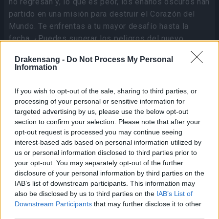
no regresan y, lo que es peor, los enanos oscuros han
partido en una misión para destruir el Corazón del
Mundo. Te enfrentas a tu mayor desafío hasta la
fecha. ¿Puedes superar los peligros del nuevo
mundo y salvar Dracania?
Drakensang -
Do Not Process My Personal
Information
Las selvas de Lor’Tac son un lugar peligroso.
Descubre civilizaciones perdidas y leyendas
If you wish to opt-out of the sale, sharing to third parties, or
improbables entre templos perdidos y asfixiantes
processing of your personal or sensitive information for
enredaderas. Sigue los pasos de una aventurera
targeted advertising by us, please use the below opt-out
legendaria y resuelve el misterio de su desaparición.
section to confirm your selection. Please note that after your
Enfréntate a nuevos jefes y enemigos, pero ten
opt-out request is processed you may continue seeing
interest-based ads based on personal information utilized by
cuidado con los campeones. Estos temibles
us or personal information disclosed to third parties prior to
enemigos son más fuertes gracias a hechizos
your opt-out. You may separately opt-out of the further
aleatorios que también pueden fortalecer a sus
disclosure of your personal information by third parties on the
aliados. ¡Tendrás que sacar el máximo partido de tus
IAB’s list of downstream participants. This information may
nuevas habilidades para sobrevivir!
also be disclosed by us to third parties on the
IAB’s List of
Downstream Participants
that may further disclose it to other
third parties.