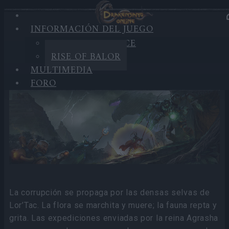
INFORMACIÓN DEL JUEGO
INFORMACIÓN DEL
SANDS OF MALICE
JUEGO
RISE OF BALOR
MULTIMEDIA
Rise of Balor
FORO
La corrupción se propaga por las densas selvas de
Lor’Tac. La flora se marchita y muere; la fauna repta y
grita. Las expediciones enviadas por la reina Agrasha